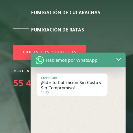
FUMIGACIÓN DE CUCARACHAS
FUMIGACIÓN DE RATAS
TODOS LOS SERVICIOS
Hablemos por WhatsApp
«GREEN PATH CONTROL DE PLAGAS»
Green Path
55 4652 3250
¡Pide Tu Cotización Sin Costo y
Sin Compromiso!
14:45