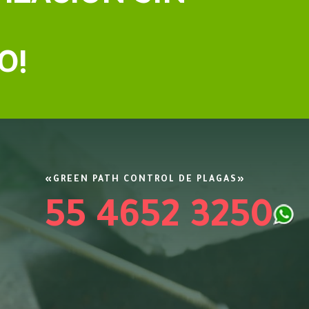
O!
«GREEN PATH CONTROL DE PLAGAS»
55 4652 3250