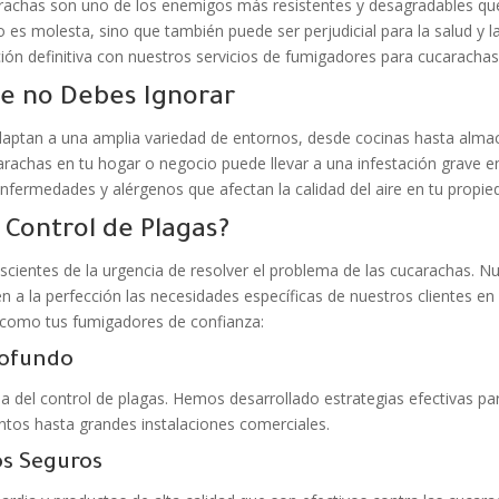
ucarachas son uno de los enemigos más resistentes y desagradables 
 es molesta, sino que también puede ser perjudicial para la salud y l
ción definitiva con nuestros servicios de fumigadores para cucarachas
e no Debes Ignorar
daptan a una amplia variedad de entornos, desde cocinas hasta alma
carachas en tu hogar o negocio puede llevar a una infestación grave 
fermedades y alérgenos que afectan la calidad del aire en tu propie
 Control de Plagas?
cientes de la urgencia de resolver el problema de las cucarachas. N
n a la perfección las necesidades específicas de nuestros clientes en
 como tus fumigadores de confianza:
rofundo
a del control de plagas. Hemos desarrollado estrategias efectivas p
tos hasta grandes instalaciones comerciales.
os Seguros