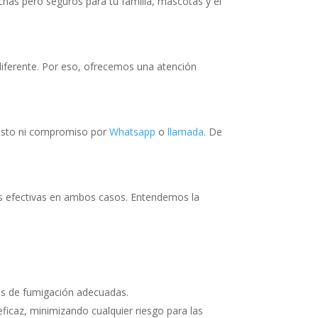
chas pero seguros para tu familia, mascotas y el
diferente. Por eso, ofrecemos una atención
costo ni compromiso por
Whatsapp
o
llamada
. De
es efectivas en ambos casos. Entendemos la
cas de fumigación adecuadas.
ficaz, minimizando cualquier riesgo para las