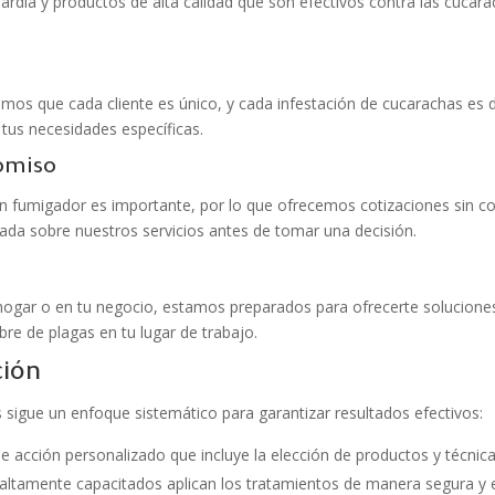
ardia y productos de alta calidad que son efectivos contra las cucara
mos que cada cliente es único, y cada infestación de cucarachas es 
tus necesidades específicas.
romiso
un fumigador es importante, por lo que ofrecemos cotizaciones sin 
ada sobre nuestros servicios antes de tomar una decisión.
s
 hogar o en tu negocio, estamos preparados para ofrecerte solucion
re de plagas en tu lugar de trabajo.
ción
sigue un enfoque sistemático para garantizar resultados efectivos:
e acción personalizado que incluye la elección de productos y técni
altamente capacitados aplican los tratamientos de manera segura y e